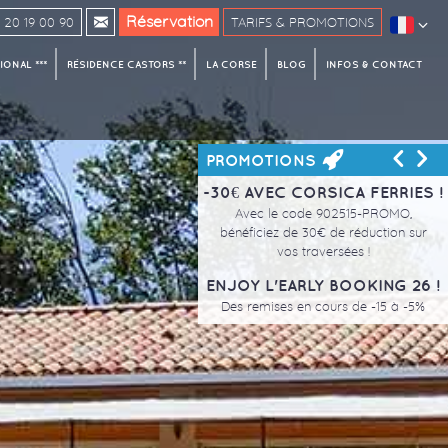
Réservation
20 19 00 90
TARIFS & PROMOTIONS
ONAL ***
RÉSIDENCE CASTORS **
LA CORSE
BLOG
INFOS & CONTACT
<
>
PROMOTIONS
-30€ AVEC CORSICA FERRIES !
Avec le code 902515-PROMO,
bénéficiez de 30€ de réduction sur
vos traversées !
ENJOY L'EARLY BOOKING 26 !
Des remises en cours de -15 à -5%