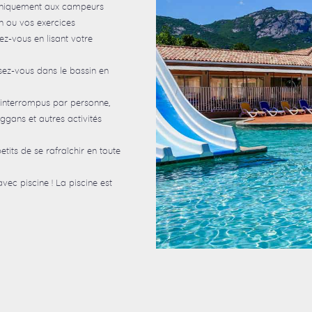
 uniquement aux campeurs
n ou vos exercices
ez-vous en lisant votre
sez-vous dans le bassin en
t interrompus par personne,
gans et autres activités
tits de se rafraîchir en toute
ec piscine ! La piscine est