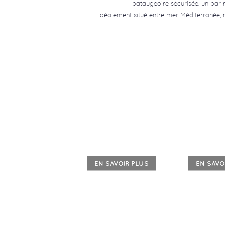
pataugeoire sécurisée, un bar r
Idéalement situé entre mer Méditerranée, m
EN SAVOIR PLUS
EN SAVO