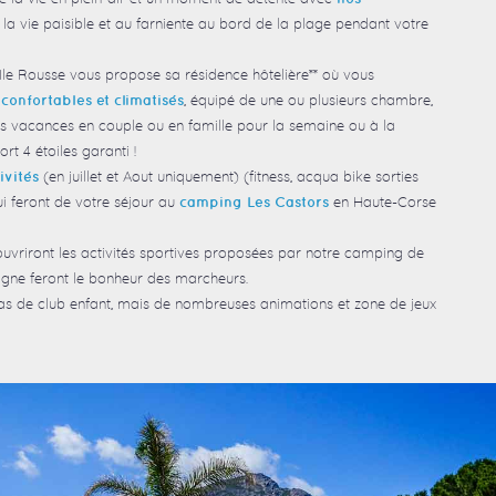
la vie paisible et au farniente au bord de la plage pendant votre
’Ile Rousse vous propose sa résidence hôtelière** où vous
, équipé de une ou plusieurs chambre,
confortables et climatisés
des vacances en couple ou en famille pour la semaine ou à la
rt 4 étoiles garanti !
(en juillet et Aout uniquement) (fitness, acqua bike sorties
ivités
ui feront de votre séjour au
en Haute-Corse
camping Les Castors
vriront les activités sportives proposées par notre camping de
agne feront le bonheur des marcheurs.
as de club enfant, mais de nombreuses animations et zone de jeux