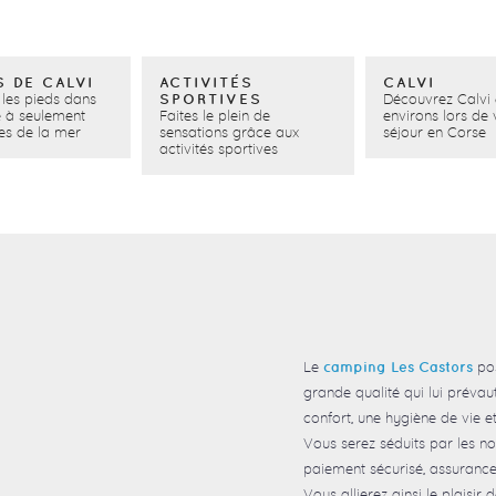
 DE CALVI
ACTIVITÉS
CALVI
les pieds dans
Découvrez Calvi 
SPORTIVES
ué à seulement
Faites le plein de
environs lors de 
es de la mer
sensations grâce aux
séjour en Corse
activités sportives
Le
po
camping Les Castors
grande qualité qui lui prévau
confort, une hygiène de vie e
Vous serez séduits par les n
paiement sécurisé, assurance 
Vous allierez ainsi le plaisi