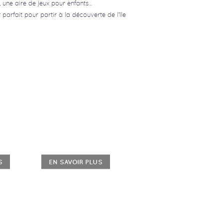
, une aire de jeux pour enfants…
arfait pour partir à la découverte de l’île
S
EN SAVOIR PLUS