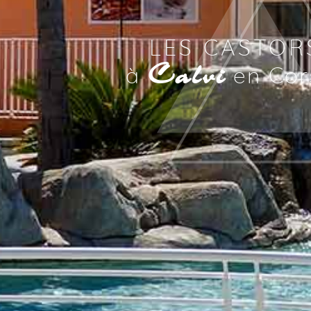
LES CASTOR
Calvi
à
en Cors