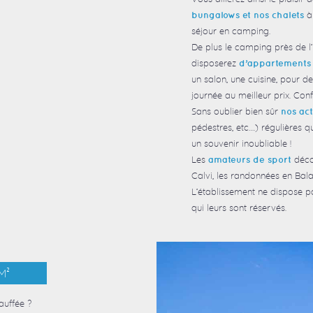
à 
bungalows et nos chalets
séjour en camping.
De plus le camping près de l
disposerez
d’appartements 
un salon, une cuisine, pour 
journée au meilleur prix. Confo
Sans oublier bien sûr
nos act
pédestres, etc….) régulières q
un souvenir inoubliable !
Les
décou
amateurs de sport
Calvi, les randonnées en Bal
L’établissement ne dispose p
qui leurs sont réservés.
M²
auffée ?