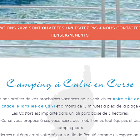
VATIONS 2026 SONT OUVERTES ! N'HÉSITEZ PAS À NOUS CONTACTER
RENSEIGNEMENTS
Camping à Calvi en Corse
 pas profiter de vos prochaines vacances pour venir visiter
notre « Île d
et à moins de 15 minutes à pied de la plage et d
citadelle fortifiée de Calvi
Les Castors est implanté dans un joli parc boisé de 3 hectares.
orse vous propose à ses vacanciers des mobilhomes tout équipés et des
camping-cars.
dernes qui égayeront votre séjour sur l’Île de Beauté comme un espace aqu