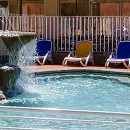
S
e..