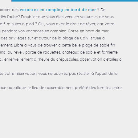
passer des
? De
vacances en camping en bord de mer
ès l’aube? D’oublier que vous êtes venu en voiture, et de vous
 5 minutes à pied ? Oui, vous avez le droit de rêver, car votre
ité pendant vos vacances en
camping Corse en bord de mer
.
des privilèges sur et autour de la plage de Calvi située à
ement. Libre à vous de trouver à cette belle plage de sable fin
nal au réveil, partie de raquettes, châteaux de sable et farniente
di, émerveillement à l’heure du crépuscules, observation d’étoiles à
e votre réservation, vous ne pourrez pas résister à l’appel de la
i
pace aquatique, le lieu de rassemblement préféré des familles entre