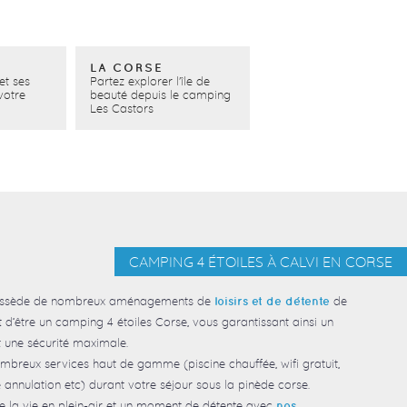
LA CORSE
et ses
Partez explorer l'île de
votre
beauté depuis le camping
Les Castors
CAMPING 4 ÉTOILES À CALVI EN CORSE
ssède de nombreux aménagements de
de
loisirs et de détente
t d’être un camping 4 étoiles Corse, vous garantissant ainsi un
t une sécurité maximale.
ombreux services haut de gamme (piscine chauffée, wifi gratuit,
annulation etc) durant votre séjour sous la pinède corse.
r de la vie en plein-air et un moment de détente avec
nos