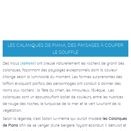
LES CALANQUES DE PIANA, DES PAYSAGES À COUPER
LE SOUFFLE
Des trous (
) ont creusé naturellement les rochers de granit des
taffoni
calanques, façonnant des paysages exceptionnels dont la couleur
change selon la luminosité du moment. Les formes surprenantes des
taffoni évoquant parfois des personnages ont conduit à donner des
noms aux rochers : la Tête du chien, les Amoureux, l’Evêque… Les
calanques sont un époustouflant ballet de couleurs, entre les nuances
de rouge des roches, le turquoise de la mer et le vert luxuriant de la
végétation.
Selon la légende, c’est Satan lui-même qui aurait modelé
les Calanques
de Piana
afin de se venger d’une bergère l’ayant éconduit. Il détruisit et