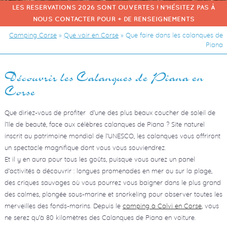
LES RESERVATIONS 2026 SONT OUVERTES ! N'HÉSITEZ PAS À
NOUS CONTACTER POUR + DE RENSEIGNEMENTS
Camping Corse
»
Que voir en Corse
»
Que faire dans les calanques de
Piana
Découvrir les Calanques de Piana en
Corse
Que diriez-vous de profiter d’une des plus beaux coucher de soleil de
l’île de beauté, face aux célèbres calanques de Piana ? Site naturel
inscrit au patrimoine mondial de l’UNESCO, les calanques vous offriront
un spectacle magnifique dont vous vous souviendrez.
Et il y en aura pour tous les goûts, puisque vous aurez un panel
d’activités à découvrir : longues promenades en mer ou sur la plage,
des criques sauvages où vous pourrez vous baigner dans le plus grand
des calmes, plongée sous-marine et snorkeling pour observer toutes les
merveilles des fonds-marins. Depuis le
camping à Calvi en Corse
, vous
ne serez qu’à 80 kilomètres des Calanques de Piana en voiture.