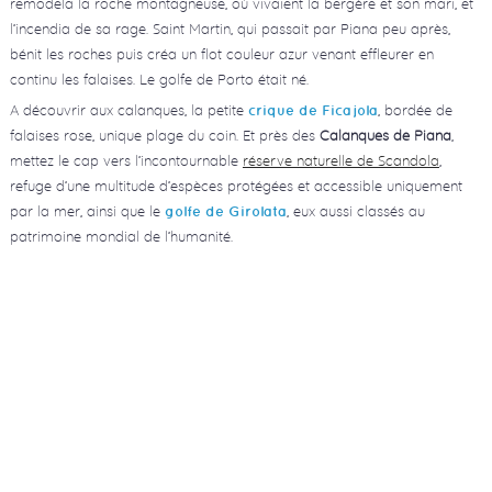
remodela la roche montagneuse, où vivaient la bergère et son mari, et
l’incendia de sa rage. Saint Martin, qui passait par Piana peu après,
bénit les roches puis créa un flot couleur azur venant effleurer en
continu les falaises. Le golfe de Porto était né.
A découvrir aux calanques, la petite
, bordée de
crique de Ficajola
falaises rose, unique plage du coin. Et près des
Calanques de Piana
,
mettez le cap vers l’incontournable
réserve naturelle de Scandola
,
refuge d’une multitude d’espèces protégées et accessible uniquement
par la mer, ainsi que le
, eux aussi classés au
golfe de Girolata
patrimoine mondial de l’humanité.