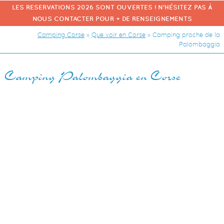
LES RESERVATIONS 2026 SONT OUVERTES ! N'HÉSITEZ PAS À
NOUS CONTACTER POUR + DE RENSEIGNEMENTS
Camping Corse
»
Que voir en Corse
»
Camping proche de la
Palombaggia
Camping Palombaggia en Corse