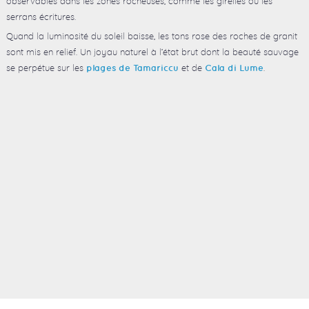
observables dans les zones rocheuses, comme les girelles ou les
serrans écritures.
Quand la luminosité du soleil baisse, les tons rose des roches de granit
sont mis en relief. Un joyau naturel à l’état brut dont la beauté sauvage
se perpétue sur les
et de
.
plages de Tamariccu
Cala di Lume