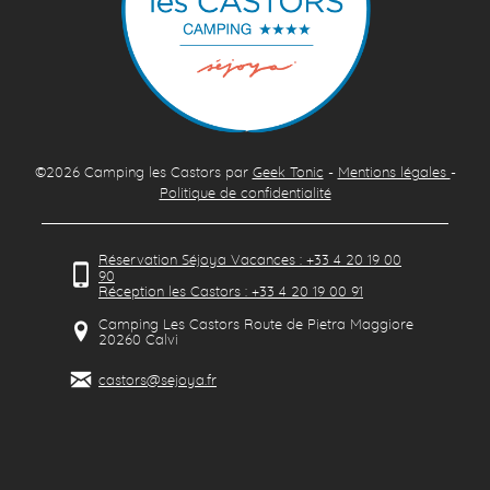
©2026
Camping les Castors
par
Geek Tonic
-
Mentions légales
-
Politique de confidentialité
Réservation Séjoya Vacances : +33 4 20 19 00
90
Réception les Castors : +33 4 20 19 00 91
Camping Les Castors Route de Pietra Maggiore
20260
Calvi
castors@sejoya.fr