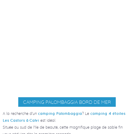
CAMPING PALOMBAGGIA BORD DE MER
A la recherche d’un
? Le
camping Palombaggia
camping 4 étoiles
est idéal.
Les Castors à Calvi
Située au sud de l’île de beauté, cette magnifique plage de sable fin
vous séduira dès la première seconde.