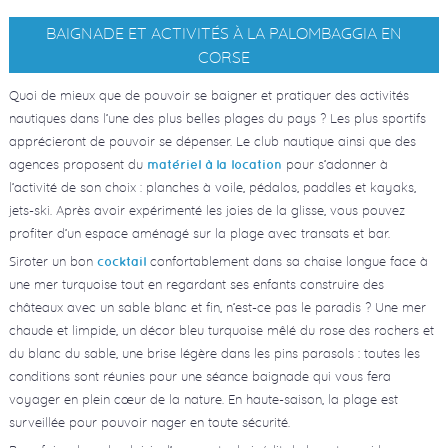
BAIGNADE ET ACTIVITÉS À LA PALOMBAGGIA EN
CORSE
Quoi de mieux que de pouvoir se baigner et pratiquer des activités
nautiques dans l’une des plus belles plages du pays ? Les plus sportifs
apprécieront de pouvoir se dépenser. Le club nautique ainsi que des
agences proposent du
pour s’adonner à
matériel à la location
l’activité de son choix : planches à voile, pédalos, paddles et kayaks,
jets-ski. Après avoir expérimenté les joies de la glisse, vous pouvez
profiter d’un espace aménagé sur la plage avec transats et bar.
Siroter un bon
confortablement dans sa chaise longue face à
cocktail
une mer turquoise tout en regardant ses enfants construire des
châteaux avec un sable blanc et fin, n’est-ce pas le paradis ? Une mer
chaude et limpide, un décor bleu turquoise mêlé du rose des rochers et
du blanc du sable, une brise légère dans les pins parasols : toutes les
conditions sont réunies pour une séance baignade qui vous fera
voyager en plein cœur de la nature. En haute-saison, la plage est
surveillée pour pouvoir nager en toute sécurité.