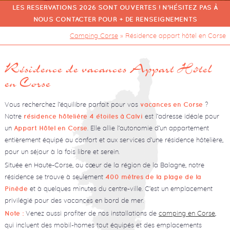
LES RESERVATIONS 2026 SONT OUVERTES ! N'HÉSITEZ PAS À
NOUS CONTACTER POUR + DE RENSEIGNEMENTS
Camping Corse
»
Résidence appart hôtel en Corse
Résidence de vacances Appart Hôtel
en Corse
Vous recherchez l’équilibre parfait pour vos
?
vacances en Corse
Notre
est l’adresse idéale pour
résidence hôtelière 4 étoiles à Calvi
un
. Elle allie l’autonomie d’un appartement
Appart Hôtel
en Corse
entièrement équipé au confort et aux services d’une résidence hôtelière,
pour un séjour à la fois libre et serein.
Située en Haute-Corse, au cœur de la région de la Balagne, notre
résidence se trouve à seulement
400 mètres de la plage de la
et à quelques minutes du centre-ville. C’est un emplacement
Pinède
privilégié pour des vacances en bord de mer.
Venez aussi profiter de nos installations de
camping en Corse
,
Note :
qui incluent des mobil-homes tout équipés et des emplacements