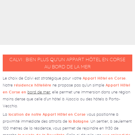
CALVI : BIEN PLUS QU’UN APPART HÔTEL EN CORSE
AU BORD DE LA MER
Le choix de Calvi est stratégique pour votre
.
Appart Hôtel en Corse
Notre
ne propose pas qu’un simple
résidence hôtelière
Appart Hôtel
bord de mer
, elle permet une immersion dans une région
en Corse en
moins dense que celle d’un hôtel à Ajaccio ou des hôtels à Porto-
Vecchio.
La
vous positionne à
location de notre Appart Hôtel en Corse
proximité immédiate des attraits de
. Un sentier, à seulement
la Balagne
100 mètres de la résidence, vous permet de rejoindre en 1h30 de
marche
. Celle-ci dévoile une