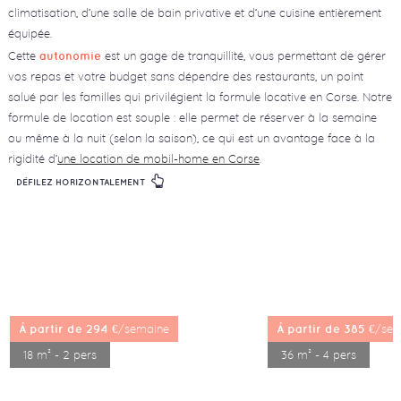
climatisation, d’une salle de bain privative et d’une cuisine entièrement
équipée.
Cette
est un gage de tranquillité, vous permettant de gérer
autonomie
vos repas et votre budget sans dépendre des restaurants, un point
salué par les familles qui privilégient la formule locative en Corse. Notre
formule de location est souple : elle permet de réserver à la semaine
ou même à la nuit (selon la saison), ce qui est un avantage face à la
rigidité d’
une location de mobil-home en Corse
.
DÉFILEZ HORIZONTALEMENT
/semaine
/sem
à partir de 294 €
EN SAVOIR PLUS
à partir de 385 €
EN SAVOIR PLUS
18 m² - 2 pers
36 m² - 4 pers