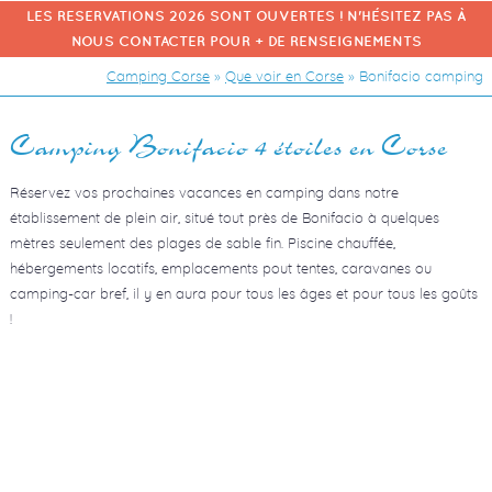
LES RESERVATIONS 2026 SONT OUVERTES ! N'HÉSITEZ PAS À
NOUS CONTACTER POUR + DE RENSEIGNEMENTS
Camping Corse
»
Que voir en Corse
»
Bonifacio camping
Camping Bonifacio 4 étoiles en Corse
Réservez vos prochaines vacances en camping dans notre
établissement de plein air, situé tout près de Bonifacio à quelques
mètres seulement des plages de sable fin. Piscine chauffée,
hébergements locatifs, emplacements pout tentes, caravanes ou
camping-car bref, il y en aura pour tous les âges et pour tous les goûts
!