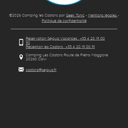
©2026
Camping les Castors
par
Geek Tonic
-
Mentions légales
-
Politique de confidentialité
Réservation Séjoya Vacances : +33 4 20 19 00
90
Réception les Castors : +33 4 20 19 00 91
Camping Les Castors Route de Pietra Maggiore
20260
Calvi
castors@sejoya.fr