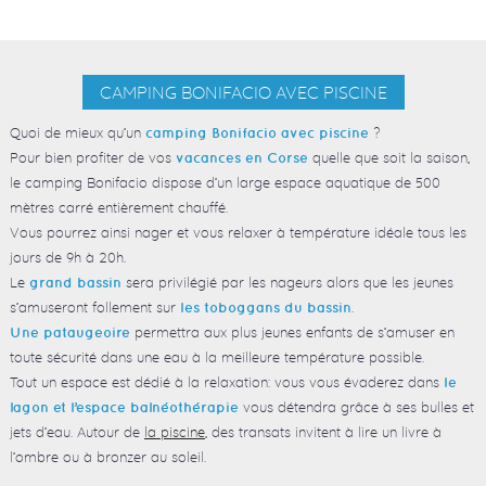
CAMPING BONIFACIO AVEC PISCINE
Quoi de mieux qu’un
?
camping Bonifacio avec piscine
Pour bien profiter de vos
quelle que soit la saison,
vacances en Corse
le camping Bonifacio dispose d’un large espace aquatique de 500
mètres carré entièrement chauffé.
Vous pourrez ainsi nager et vous relaxer à température idéale tous les
jours de 9h à 20h.
Le
sera privilégié par les nageurs alors que les jeunes
grand bassin
s’amuseront follement sur
.
les toboggans du bassin
permettra aux plus jeunes enfants de s’amuser en
Une pataugeoire
toute sécurité dans une eau à la meilleure température possible.
Tout un espace est dédié à la relaxation: vous vous évaderez dans
le
vous détendra grâce à ses bulles et
lagon et l’espace balnéothérapie
jets d’eau. Autour de
la piscine
, des transats invitent à lire un livre à
l’ombre ou à bronzer au soleil.