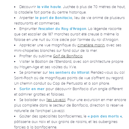
Découvrir
. Juchée à plus de 70 mètres de haut,
la ville haute
la citadelle fait partie du centre historique.
Arpenter
, lieu de vie animé de plusieurs
le port de Bonifacio
restaurants et commerces.
Emprunter
. La légende raconte
l’escalier du Roy d’Aragon
que cet escalier de 187 marches aurait été creusé à même la
falaise en une nuit au XVe siècle par l’armée du roi d’Aragon.
Apprécier une vue magnifique du
cimetière marin
, avec ses
mini-chapelles blanches sur fond azur de la mer.
Profiter du sublime
Golf de Bonifacio
Visiter le Bastion de l’Etendard, avec son architecture propre
au Moyen-Age et ses voûtes du XVe.
Se promener sur
. Rendez-vous au col
les sentiers du littoral
Saint-Roch où de magnifiques points de vue s’offrent au regard.
Un chemin conduit au Cap de Pertusato et à son phare.
pour découvrir Bonifacio d’un angle différent
Sortir en mer
et admirer grottes et falaises.
Se balader aux
îles Lavezzi
. Pour une excursion en mer encore
plus complète dans le secteur de Bonifacio, direction la réserve
naturelle de l’archipel Lavezzi.
Goûter des spécialités bonifaciennes, le
,
« pain des morts »
pâtisserie aux noix et aux grains de raisins, et les aubergines
farcies à la bonifacienne.