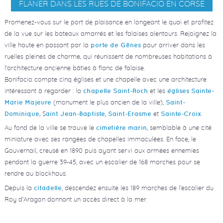
FLÂNER DANS LES RUES DE BONIFACIO EN CORSE
Promenez-vous sur le port de plaisance en longeant le quai et profitez
de la vue sur les bateaux amarrés et les falaises alentours. Rejoignez la
ville haute en passant par la
pour arriver dans les
porte de Gênes
ruelles pleines de charme, qui réunissent de nombreuses habitations à
l’architecture ancienne bâties à flanc de falaise.
Bonifacio compte cinq églises et une chapelle avec une architecture
intéressant à regarder : la
et les
chapelle Saint-Roch
églises Sainte-
(monument le plus ancien de la ville),
Marie Majeure
Saint-
, S
,
et
.
Dominique
aint Jean-Baptiste
Saint-Erasme
Sainte-Croix
Au fond de la ville se trouve le
, semblable à une cité
cimetière marin
miniature avec ses rangées de chapelles immaculées. En face, le
Gouvernail, creusé en 1890 puis ayant servi aux armées ennemies
pendant la guerre 39-45, avec un escalier de 168 marches pour se
rendre au blockhaus.
Depuis la
, descendez ensuite les 189 marches de l’escalier du
citadelle
Roy d’Aragon donnant un accès direct à la mer.