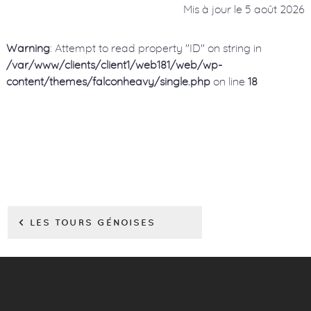
Mis à jour le
5 août 2026
Warning
: Attempt to read property "ID" on string in
/var/www/clients/client1/web181/web/wp-
content/themes/falconheavy/single.php
on line
18
< LES TOURS GÉNOISES