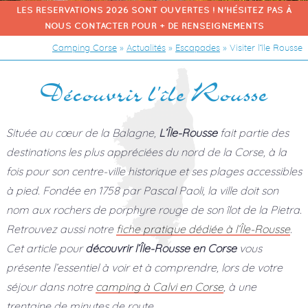
LES RESERVATIONS 2026 SONT OUVERTES ! N'HÉSITEZ PAS À
NOUS CONTACTER POUR + DE RENSEIGNEMENTS
Camping Corse
»
Actualités
»
Escapades
»
Visiter l’île Rousse
Découvrir l’île Rousse
Située au cœur de la Balagne,
L’Île-Rousse
fait partie des
destinations les plus appréciées du nord de la Corse, à la
fois pour son centre-ville historique et ses plages accessibles
à pied. Fondée en 1758 par Pascal Paoli, la ville doit son
nom aux rochers de porphyre rouge de son îlot de la Pietra.
Retrouvez aussi notre
fiche pratique dédiée à l’Île-Rousse
.
Cet article pour
découvrir l’Île-Rousse en Corse
vous
présente l’essentiel à voir et à comprendre, lors de votre
séjour dans notre
camping à Calvi en Corse
, à une
trentaine de minutes de route.