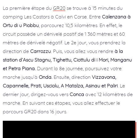
La première étape du
GR20
se trouve à 15 minutes du
camping Les Castors à Calvi en Corse. Entre
Calenzana à
Ortu di u Piobbu
, parcourez 10,5 kilomètres. En effet, le
circuit possède un dénivelé positif de 1 360 mètres et 60
mètres de dénivelé négatif. Le 2e jour, vous prendrez la
direction de
Carrozzu
. Puis, vous allez vous rendre
à la
station d’Ascu Stagnu, Tighettu, Ciottulu di i Mori, Manganu
et Petra Piana.
Durant la 8e journée, poursuivez votre
marche jusqu’à
Onda.
Ensuite, direction
Vizzavona,
Capannelle, Prati, Usciolu, A Matalza, Asinau et Paliri
. Le
dernier jour, dirigez-vous vers
Conca
avec 12 kilomètres de
marche. En suivant ces étapes, vous allez effectuer le
parcours GR20 dans 16 jours.