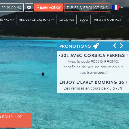
Réservation
20 19 00 90
TARIFS & PROMOTIONS
ONAL ***
RÉSIDENCE CASTORS **
LA CORSE
BLOG
INFOS & CONTACT
<
>
PROMOTIONS
-30€ AVEC CORSICA FERRIES !
Avec le code 902515-PROMO,
bénéficiez de 30€ de réduction sur
vos traversées !
ENJOY L'EARLY BOOKING 26 !
Des remises en cours de -15 à -5%
 POUR + DE