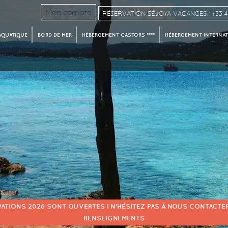
Mon compte
RÉSERVATION SÉJOYA VACANCES : +33 4 
AQUATIQUE
BORD DE MER
HÉBERGEMENT CASTORS ****
HÉBERGEMENT INTERNATI
VATIONS 2026 SONT OUVERTES ! N'HÉSITEZ PAS À NOUS CONTACTER
RENSEIGNEMENTS