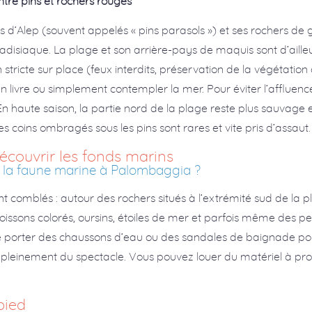
ntre pins et rochers rouges
ins d’Alep (souvent appelés « pins parasols ») et ses rochers de 
isiaque. La plage et son arrière-pays de maquis sont d’aille
stricte sur place (feux interdits, préservation de la végétation d
n livre ou simplement contempler la mer. Pour éviter l’affluence
 En haute saison, la partie nord de la plage reste plus sauvage
s coins ombragés sous les pins sont rares et vite pris d’assaut.
découvrir les fonds marins
t la faune marine à Palombaggia ?
 comblés : autour des rochers situés à l’extrémité sud de la pl
oissons colorés, oursins, étoiles de mer et parfois même des p
porter des chaussons d’eau ou des sandales de baignade pour é
 pleinement du spectacle. Vous pouvez louer du matériel à pro
pied