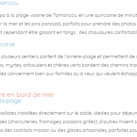
aricciu
gia à la plage voisine de Tamaricciu en une quinzaine de minu
la mer et les pins parasols, parfaits pour prendre des photo
eut cependant être glissant en tongs : des chaussures confort
 corse
 plusieurs sentiers partent de l’arrière-plage et permettent d
istes, myrtes, arbousiers et chênes verts bordent des chemins tr
s conviennent bien aux familles ou à ceux qui veulent échap
re en bord de mer
 la plage
lotes installées directement sur le sable, idéales pour déjeun
es (charcuteries, fromages, poissons grillés), d’autres misent
 des cocktails maison ou des glaces artisanales, parfaites pour