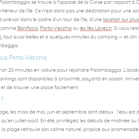
 : Palombaggia se trouve à l’opposé de la Corse par rapport à Ca
intérieur de l’île. Ce n’est donc pas une destination pour une so
prévoir dans le cadre d’un tour de l’île, d’une
location sur plus
se comme
Bonifacio
,
Porto-Vecchio
ou
les îles Lavezzi
. Si vous res
i
, tout aussi belles et à quelques minutes du camping — et clin 
ombaggia
.
uis Porto-Vecchio
iron 20 minutes en voiture pour rejoindre Palombaggia. L’accès
arkings sont disponibles à proximité, payants en saison. Arriver 
 et de trouver une place facilement.
 ?
age, les mois de mai, juin et septembre sont idéaux : l’eau es
u’en juillet-août. En été, privilégiez les débuts de matinée ou l
on, la plage retrouve son calme naturel, propice aux promenade