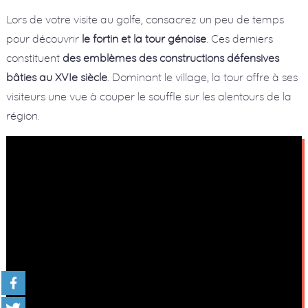
Lors de votre visite au golfe, consacrez un peu de temps
pour découvrir
le fortin et la tour génoise
. Ces derniers
constituent
des emblèmes des constructions défensives
bâties au XVIe siècle
. Dominant le village, la tour offre à ses
visiteurs une vue à couper le souffle sur les alentours de la
région.