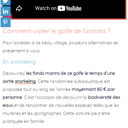
Comment visiter le golfe de Girolata ?
Pour accéder à ce beau village, plusieurs alternatives se
présentent à vous.
En snorkeling
Découvrez
les fonds marins de ce golfe le temps d’une
sortie
snorkeling
. Cette randonnée subaquatique est
proposée tout au long de l’année
moyennant 80 € par
personne
. C’est l’occasion de découvrir la
biodiversité des
eaux
et de rencontrer de nouvelles espèces telles que les
murènes et les spirographes. Cette activité peut être
pratiquée en famille.