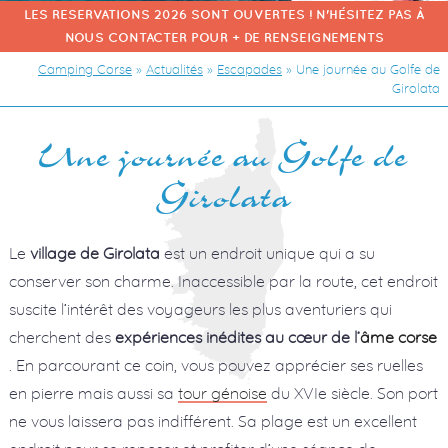
LES RESERVATIONS 2026 SONT OUVERTES ! N'HÉSITEZ PAS À
NOUS CONTACTER POUR + DE RENSEIGNEMENTS
Camping Corse
»
Actualités
»
Escapades
»
Une journée au Golfe de
Girolata
Une journée au Golfe de
Girolata
Le
village de Girolata
est un endroit unique qui a su
conserver son charme. Inaccessible par la route, cet endroit
suscite l’intérêt des voyageurs les plus aventuriers qui
cherchent des
expériences inédites au cœur de l’
âme corse
. En parcourant ce coin, vous pouvez apprécier ses ruelles
en pierre mais aussi sa
tour génoise
du XVIe siècle. Son port
ne vous laissera pas indifférent. Sa plage est un excellent