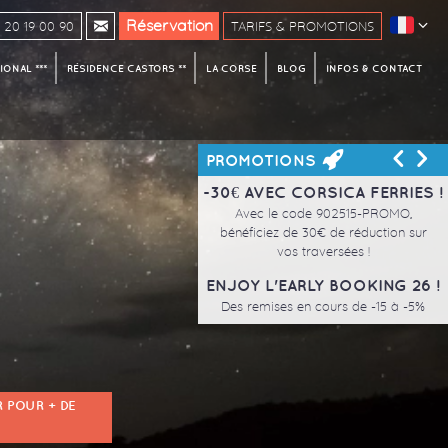
Réservation
20 19 00 90
TARIFS & PROMOTIONS
ONAL ***
RÉSIDENCE CASTORS **
LA CORSE
BLOG
INFOS & CONTACT
<
>
PROMOTIONS
-30€ AVEC CORSICA FERRIES !
Avec le code 902515-PROMO,
bénéficiez de 30€ de réduction sur
vos traversées !
ENJOY L'EARLY BOOKING 26 !
Des remises en cours de -15 à -5%
 POUR + DE