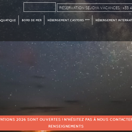
Mon compte
RÉSERVATION SÉJOYA VACANCES : +33 4 
AQUATIQUE
BORD DE MER
HÉBERGEMENT CASTORS ****
HÉBERGEMENT INTERNATI
VATIONS 2026 SONT OUVERTES ! N'HÉSITEZ PAS À NOUS CONTACTER
RENSEIGNEMENTS