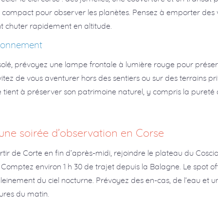
pe compact pour observer les planètes. Pensez à emporter de
t chuter rapidement en altitude.
vironnement
solé, prévoyez une lampe frontale à lumière rouge pour préserv
Évitez de vous aventurer hors des sentiers ou sur des terrains pri
tient à préserver son patrimoine naturel, y compris la pureté d
 une soirée d’observation en Corse
artir de Corte en fin d’après-midi, rejoindre le plateau du Cosci
n. Comptez environ 1 h 30 de trajet depuis la Balagne. Le spot o
 pleinement du ciel nocturne. Prévoyez des en-cas, de l’eau et u
res du matin.