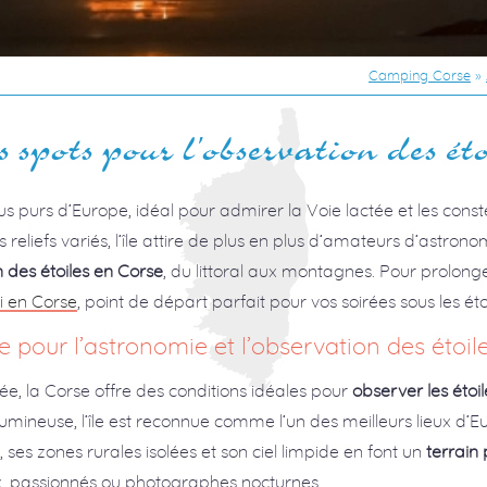
Camping Corse
»
 spots pour l’observation des ét
plus purs d’Europe, idéal pour admirer la Voie lactée et les const
 reliefs variés, l’île attire de plus en plus d’amateurs d’astrono
n des étoiles en Corse
, du littoral aux montagnes. Pour prolonge
 en Corse
, point de départ parfait pour vos soirées sous les éto
e pour l’astronomie et l’observation des étoil
ée, la Corse offre des conditions idéales pour
observer les étoil
lumineuse, l’île est reconnue comme l’un des meilleurs lieux d
és, ses zones rurales isolées et son ciel limpide en font un
terrain
eux, passionnés ou photographes nocturnes.