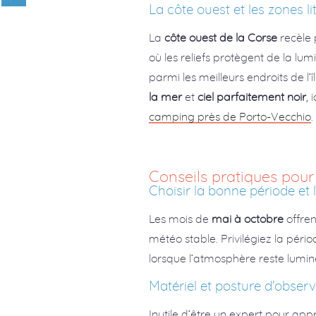
La côte ouest et les zones l
La
côte ouest de la Corse
recèle 
où les reliefs protègent de la lum
parmi les meilleurs endroits de l
la mer
et
ciel parfaitement noir
,
camping près de Porto-Vecchio
.
Conseils pratiques pour
Choisir la bonne période e
Les mois de
mai à octobre
offren
météo stable. Privilégiez la péri
lorsque l’atmosphère reste lumin
Matériel et posture d’obser
Inutile d’être un expert pour appr