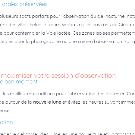
ittorales préservées
plusieurs spots parfaits pour l’observation du ciel nocturne, 
ière des villes. Selon le forum Webastro, les environs de Girolat
’île pour contempler la Voie lactée. Ces zones isolées permett
 idéales pour la photographie ou une soirée d’observation tranqui
 maximiser votre session d’observation
t le bon moment
t les meilleures conditions pour l’observation des étoiles en Cor
ode autour de la
nouvelle lune
et évitez les heures suivant imméd
euse.
vation
écier le ciel corse : des jumelles, une couverture et un transat 