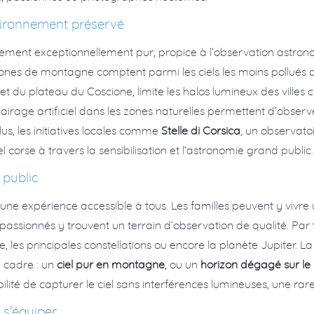
nvironnement préservé
ement exceptionnellement pur, propice à l’observation astron
zones de montagne comptent parmi les ciels les moins pollués d
 du plateau du Coscione, limite les halos lumineux des villes côti
irage artificiel dans les zones naturelles permettent d’observer
lus, les initiatives locales comme
Stelle di Corsica
, un observato
el corse à travers la sensibilisation et l’astronomie grand public.
 public
t une expérience accessible à tous. Les familles peuvent y viv
assionnés y trouvent un terrain d’observation de qualité. Par te
tée, les principales constellations ou encore la planète Jupiter. L
 cadre : un
ciel pur en montagne
, ou un
horizon dégagé sur le l
bilité de capturer le ciel sans interférences lumineuses, une rar
 s’équiper