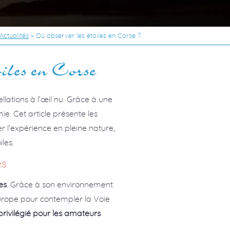
Actualités
»
Où observer les étoiles en Corse ?
oiles en Corse
ellations à l’œil nu. Grâce à une
mie. Cet article présente les
r l’expérience en pleine nature,
iles.
es
es
. Grâce à son environnement
’Europe pour contempler la Voie
 privilégié pour les amateurs