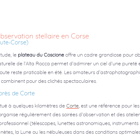
bservation stellaire en Corse
aute-Corse)
itude, le
plateau du Coscione
offre un cadre grandiose pour obse
aturelle de l’Alta Rocca permet d’admirer un ciel d’une pureté e
route reste praticable en été. Les amateurs d’astrophotographie
e combinent pour des clichés spectaculaires.
 près de Corte
situé à quelques kilomètres de
Corte
, est une référence pour le
e organise régulièrement des soirées d’observation et des ateli
rofessionnel (télescopes, lunettes astronomiques, instruments o
anètes, la Lune ou les nébuleuses dans des conditions optimales