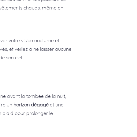
s vêtements chauds, même en
er votre vision nocturne et
vés, et veillez à ne laisser aucune
e son ciel.
one avant la tombée de la nuit,
ffre un
horizon dégagé
et une
n plaid pour prolonger le