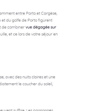
notamment entre Porto et Cargèse,
a et du golfe de Porto figurent
ent de combiner
vue dégagée sur
lle, et ce lors de votre séjour en
se, avec des nuits claires et une
iatement le coucher du soleil,
peuvent suffire. Les passionnés