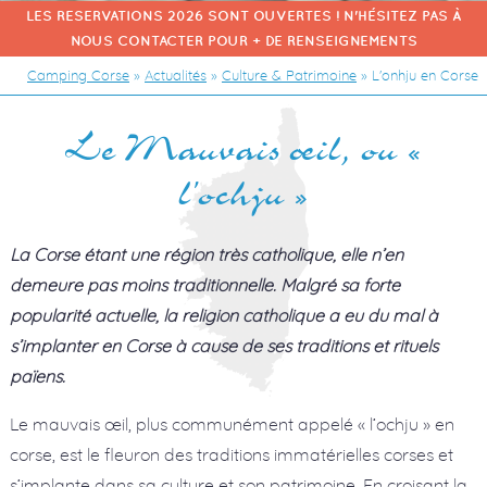
LES RESERVATIONS 2026 SONT OUVERTES ! N'HÉSITEZ PAS À
NOUS CONTACTER POUR + DE RENSEIGNEMENTS
Camping Corse
»
Actualités
»
Culture & Patrimoine
»
L'onhju en Corse
Le Mauvais œil, ou «
l’ochju »
La Corse étant une région très catholique, elle n’en
demeure pas moins traditionnelle. Malgré sa forte
popularité actuelle, la religion catholique a eu du mal à
s’implanter en Corse à cause de ses traditions et rituels
païens.
Le mauvais œil, plus communément appelé « l’ochju » en
corse, est le fleuron des traditions immatérielles corses et
s’implante dans sa culture et son patrimoine. En croisant la