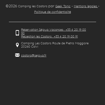
©2026
par
-
-
Camping les Castors
Geek Tonic
Mentions légales
Politique de confidentialité
Réservation Séjoya Vacances : +33 4 20 19 00
90
Réception les Castors : +33 4 20 19 00 91
Camping Les Castors Route de Pietra Maggiore
20260
Calvi
castors@sejoya.fr