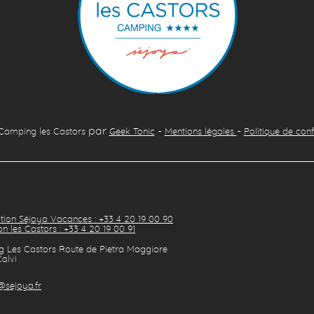
par
-
-
Camping les Castors
Geek Tonic
Mentions légales
Politique de conf
tion Séjoya Vacances : +33 4 20 19 00 90
n les Castors : +33 4 20 19 00 91
 Les Castors Route de Pietra Maggiore
alvi
@sejoya.fr