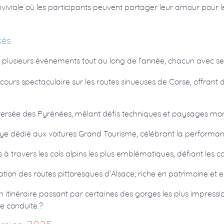
viale où les participants peuvent partager leur amour pour les
sés
plusieurs événements tout au long de l’année, chacun avec ses
rcours spectaculaire sur les routes sinueuses de Corse, offran
aversée des Pyrénées, mêlant défis techniques et paysages m
llye dédié aux voitures Grand Tourisme, célébrant la performan
 à travers les cols alpins les plus emblématiques, défiant les c
tion des routes pittoresques d’Alsace, riche en patrimoine et en
n itinéraire passant par certaines des gorges les plus impres
de conduite.?