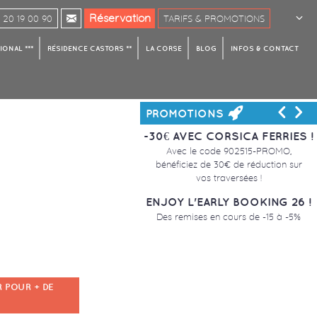
Réservation
20 19 00 90
TARIFS & PROMOTIONS
ONAL ***
RÉSIDENCE CASTORS **
LA CORSE
BLOG
INFOS & CONTACT
<
>
PROMOTIONS
-30€ AVEC CORSICA FERRIES !
Avec le code 902515-PROMO,
bénéficiez de 30€ de réduction sur
vos traversées !
ENJOY L'EARLY BOOKING 26 !
Des remises en cours de -15 à -5%
 POUR + DE