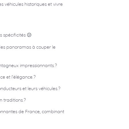
 véhicules historiques et vivre
 spécificités 😕
t des panoramas à couper le
ontagneux impressionnants.?
ce et l’élégance.?
onducteurs et leurs véhicules.?
 traditions.?
sionnantes de France, combinant