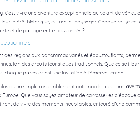
 les passionnés d’automobiles classiques
ly
, c’est vivre une aventure exceptionnelle au volant de véhicul
eur intérêt historique, culturel et paysager. Chaque rallye es
verte et de partage entre passionnés.?
ceptionnels
ent des régions aux panoramas variés et époustouflants, perme
us, loin des circuits touristiques traditionnels. Que ce soit les
ens, chaque parcours est une invitation à l’émerveillement.
 plus qu’un simple rassemblement automobile : c’est une
avent
’Europe. Que vous soyez amateur de carrosseries d’époque o
ettront de vivre des moments inoubliables, entouré d’une com