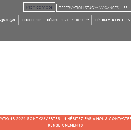
Mon compte
RÉSERVATION SÉJOYA VACANCES : +33 4 
AQUATIQUE
BORD DE MER
HÉBERGEMENT CASTORS ****
HÉBERGEMENT INTERNATI
VATIONS 2026 SONT OUVERTES ! N'HÉSITEZ PAS À NOUS CONTACTER
RENSEIGNEMENTS