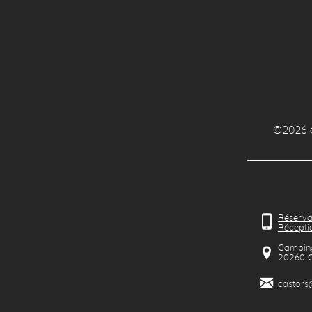
©2026
Réserva
Réceptio
Camping
20260
C
castors